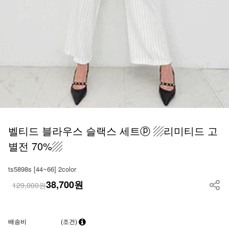
벨티드 블라우스 슬랙스 세트ⓟ ▨리미티드 고
별전 70%▨
ts5898s [44~66] 2color
38,700
원
129,000원
배송비
(조건)