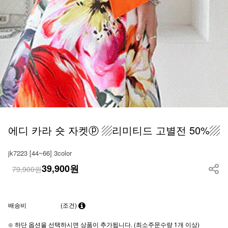
에디 카라 숏 자켓ⓟ ▨리미티드 고별전 50%▨
jk7223 [44~66] 3color
39,900
원
79,900원
배송비
(조건)
⊙ 하단 옵션을 선택하시면 상품이 추가됩니다. (최소주문수량 1개 이상)