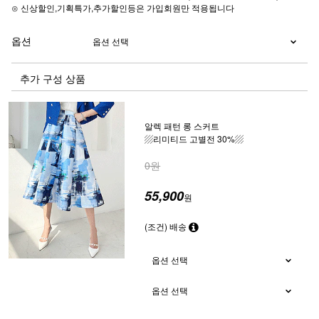
⊙ 신상할인,기획특가,추가할인등은 가입회원만 적용됩니다
옵션
추가 구성 상품
알렉 패턴 롱 스커트
▨리미티드 고별전 30%▨
0원
55,900
원
(조건) 배송