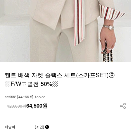
켄트 배색 자켓 슬랙스 세트(스카프SET)ⓟ
▨F/W고별전 50%▨
set332 [44~66.5] 1color
64,500
원
129,000원
배송비
(조건)