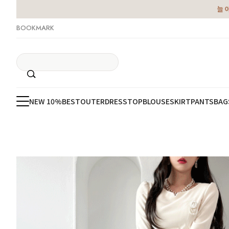
늘 
BOOKMARK
NEW 10%
BEST
OUTER
DRESS
TOP
BLOUSE
SKIRT
PANTS
BAG