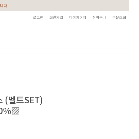
습니다
로그인
회원가입
마이페이지
장바구니
주문조회
 (벨트SET)
50%▨