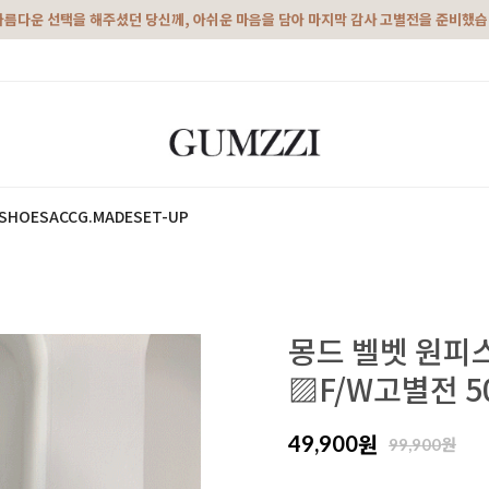
아름다운 선택을 해주셨던 당신께, 아쉬운 마음을 담아 마지막 감사 고별전을 준비했
SHOES
ACC
G.MADE
SET-UP
몽드 벨벳 원피스
▨F/W고별전 
원
49,900
원
99,900