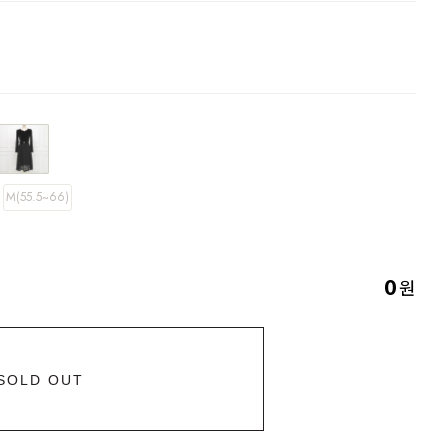
M(55.5~66)
원
0
SOLD OUT