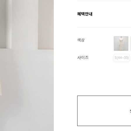
혜택안내
색상
사이즈
S(44~55)