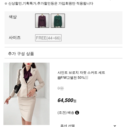
⊙ 신상할인,기획특가,추가할인등은 가입회원만 적용됩니다
색상
사이즈
FREE(44~66)
추가 구성 상품
샤인트 브로치 자켓 스커트 세트
▨F/W고별전 50%▨
0원
64,500
원
(조건) 배송