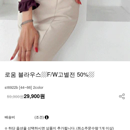
로움 블라우스▨F/W고별전 50%▨
st6922b [44~66] 2color
29,900
원
59,900원
배송비
(조건)
⊙ 하단 옵션을 선택하시면 상품이 추가됩니다. (최소주문수량 1개 이상)