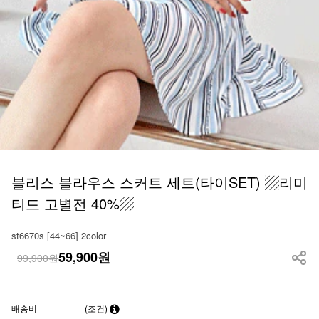
블리스 블라우스 스커트 세트(타이SET) ▨리미
티드 고별전 40%▨
st6670s [44~66] 2color
59,900
원
99,900원
배송비
(조건)