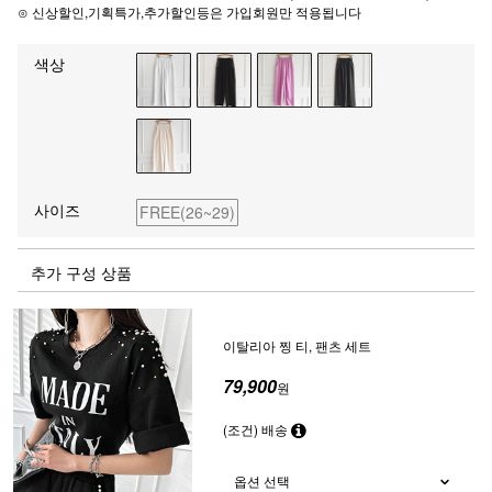
⊙ 신상할인,기획특가,추가할인등은 가입회원만 적용됩니다
색상
사이즈
FREE(26~29)
추가 구성 상품
이탈리아 찡 티, 팬츠 세트
79,900
원
(조건) 배송