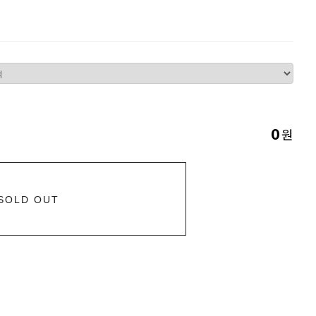
원
0
SOLD OUT