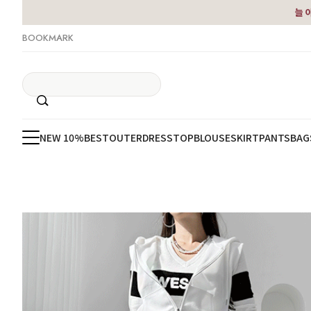
늘 
BOOKMARK
NEW 10%
BEST
OUTER
DRESS
TOP
BLOUSE
SKIRT
PANTS
BAG