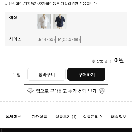
⊙ 신상할인,기획특가,추가할인등은 가입회원만 적용됩니다
색상
사이즈
S(44~55)
M(55.5~66)
0
원
총 상품 금액
♡ 찜
장바구니
구매하기
상세정보
관련상품
상품후기 (1)
상품문의 0
배송정보