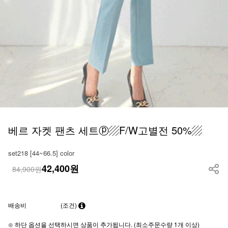
베르 자켓 팬츠 세트ⓟ▨F/W고별전 50%▨
set218 [44~66.5] color
42,400
원
84,900원
배송비
(조건)
⊙ 하단 옵션을 선택하시면 상품이 추가됩니다. (최소주문수량 1개 이상)