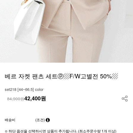
베르 자켓 팬츠 세트ⓟ▨F/W고별전 50%▨
set218 [44~66.5] color
42,400
원
84,900원
배송비
(조건)
⊙ 하단 옵션을 선택하시면 상품이 추가됩니다. (최소주문수량 1개 이상)