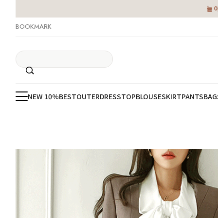
늘 
BOOKMARK
NEW 10%
BEST
OUTER
DRESS
TOP
BLOUSE
SKIRT
PANTS
BAG