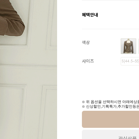
혜택안내
색상
사이즈
S(44.5~55
⊙ 위 옵션을 선택하시면 아래에상품
⊙ 신상할인,기획특가,추가할인등은
관심상품