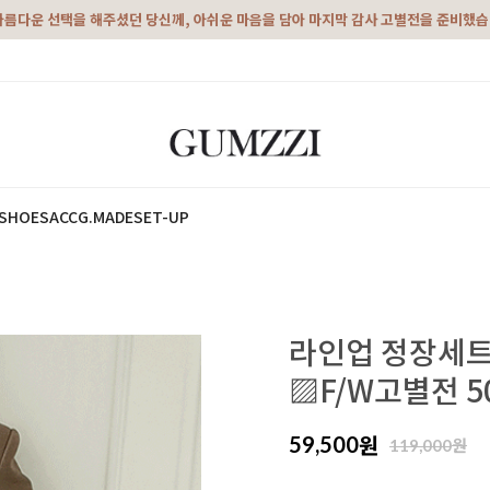
아름다운 선택을 해주셨던 당신께, 아쉬운 마음을 담아 마지막 감사 고별전을 준비했
SHOES
ACC
G.MADE
SET-UP
라인업 정장세트 
▨F/W고별전 
원
59,500
원
119,000