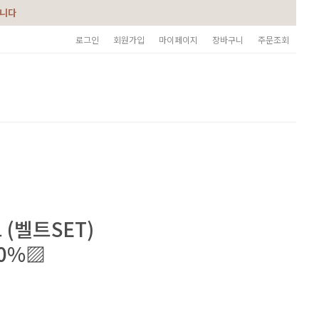
습니다
로그인
회원가입
마이페이지
장바구니
주문조회
(벨트SET)
50%▨