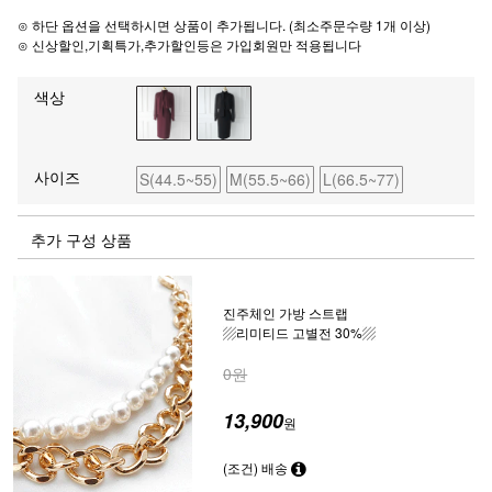
⊙ 하단 옵션을 선택하시면 상품이 추가됩니다. (최소주문수량 1개 이상)
⊙ 신상할인,기획특가,추가할인등은 가입회원만 적용됩니다
색상
사이즈
S(44.5~55)
M(55.5~66)
L(66.5~77)
추가 구성 상품
진주체인 가방 스트랩
▨리미티드 고별전 30%▨
0원
13,900
원
(조건) 배송