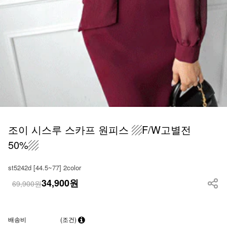
조이 시스루 스카프 원피스 ▨F/W고별전
50%▨
st5242d [44.5~77] 2color
34,900
원
69,900원
배송비
(조건)