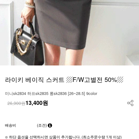
라이키 베이직 스커트 ▨F/W고별전 50%▨
미니sk2834 하프sk2835 롱sk2836 [26~28.5] 9color
13,400
원
26,900원
배송비
(조건)
⊙ 하단 옵션을 선택하시면 상품이 추가됩니다. (최소주문수량 1개 이상)