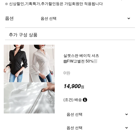
⊙ 신상할인,기획특가,추가할인등은 가입회원만 적용됩니다
옵션
추가 구성 상품
실켓스판 베이직 셔츠
▨F/W고별전 50%▨
0원
14,900
원
(조건) 배송