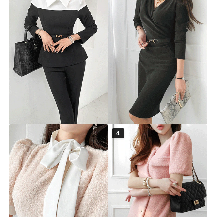
[체온UP]로젤린 배색 속기모 블
[체온UP] 지르멘 셔링 기모 원피
라우스 슬랙스 세트ⓟ
스 ⓟ
▨F/W고별전 70%▨
▨F/W고별전 50%▨
ts5932s [44~66] 2color
ts5821d [44~77] 4color
70%
44,900원
50%
29,900원
149,900원
59,900원
4