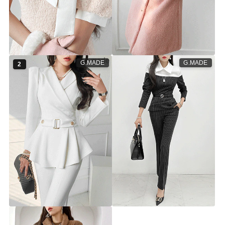
엘사 원피스
[체온UP] 사뿐 골드 퍼프 원피스
▨F/W고별전 50%▨
◎
▨F/W고별전 50%▨
st7089d [44~66] 2color
st5504d [44~66] 2color
50%
44,900원
50%
34,900원
89,900원
69,900원
G.MADE
G.MADE
2
[체온UP] 카일 버클 기모 블라우
[체온UP] 델본즈 스트라이프 기
스 팬츠 세트ⓟ
모 블라우스 슬랙스 세트ⓟ
▨F/W고별전 70%▨
▨F/W고별전 70%▨
ts5839s [44~66.5] 3color
ts5934s [44~66.5] 1color
70%
29,900원
99,900원