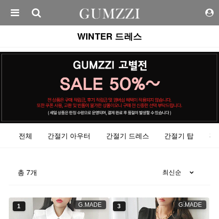
WINTER 드레스
전체
간절기 아우터
간절기 드레스
간절기 탑
간
총
7
개
G.MADE
G.MADE
1
3