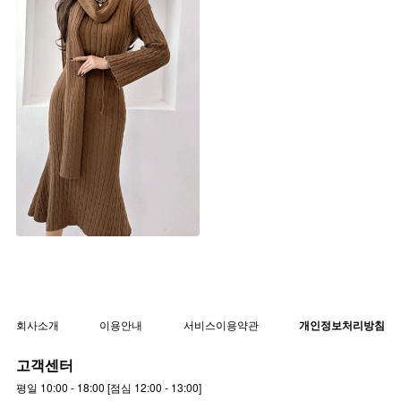
[체온UP] 루니 꽈배기 3종 니트
세트 (머플러set)
▨F/W고별전 50%▨
st6300s [44~66] 3color
회사소개
이용안내
서비스이용약관
개인정보처리방침
고객센터
평일 10:00 - 18:00 [점심 12:00 - 13:00]