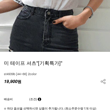
미 테이프 셔츠"[기획특가]"
st4939b [44~66] 2color
19,900
원
배송비
(조건)
⊙ 하단 옵션을 선택하시면 상품이 추가됩니다. (최소주문수량 1개 이상)