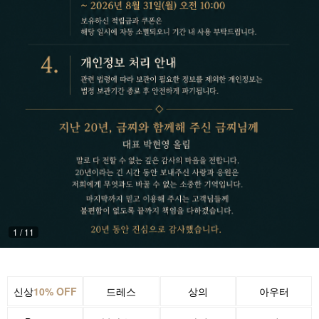
1
/
11
신상
10% OFF
드레스
상의
아우터