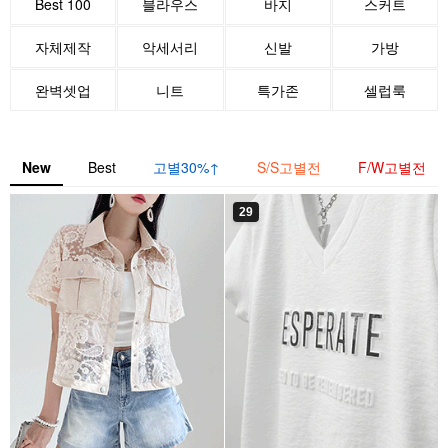
Best 100
블라우스
바지
스커트
자체제작
악세서리
신발
가방
완벽셋업
니트
특가존
셀럽룩
New
Best
고별30%↑
S/S고별전
F/W고별전
29