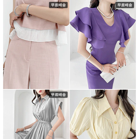
무료배송
무료배송
무료배송