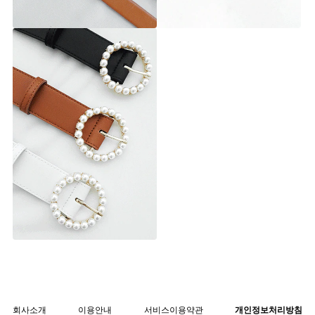
서클 진주 벨트
▨리미티드 고별전 30%▨
ab427 [FREE] 3Color
회사소개
이용안내
서비스이용약관
개인정보처리방침