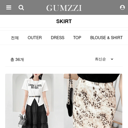
SKIRT
전체
OUTER
DRESS
TOP
BLOUSE & SHIRT
총
36
개