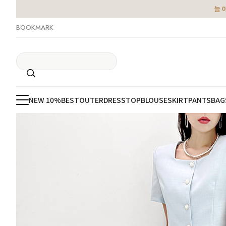
늘 
BOOKMARK
NEW 10%
BEST
OUTER
DRESS
TOP
BLOUSE
SKIRT
PANTS
BAG