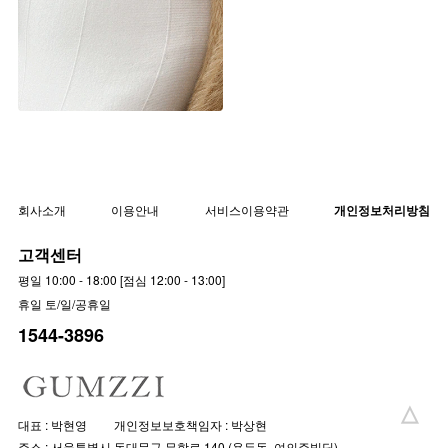
베론 니트 롱 스커트 (벨트SET)
▨F/W고별전 50%▨
sk3220 [26~28.5] 3color
50%
19,900원
39,900원
회사소개
이용안내
서비스이용약관
개인정보처리방침
고객센터
평일 10:00 - 18:00 [점심 12:00 - 13:00]
휴일 토/일/공휴일
1544-3896
대표 : 박현영
개인정보보호책임자 : 박상현
주소 : 서울특별시 동대문구 무학로 140 (용두동, 여의주빌딩)