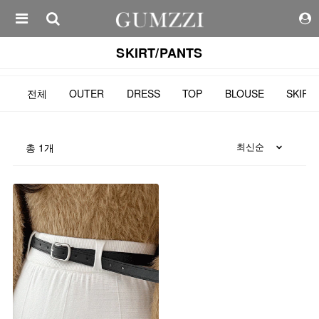
SKIRT/PANTS
전체
OUTER
DRESS
TOP
BLOUSE
SKIRT
총
1
개