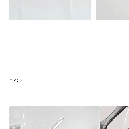
41
총
건