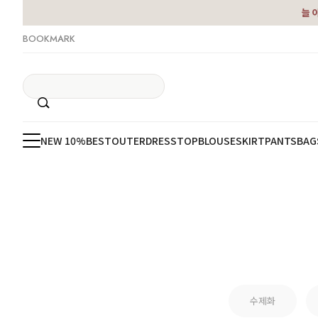
늘 
BOOKMARK
NEW 10%
BEST
OUTER
DRESS
TOP
BLOUSE
SKIRT
PANTS
BAG
수제화