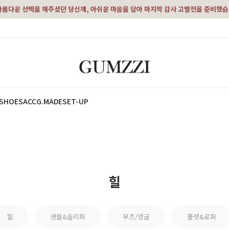
아름다운 선택을 해주셨던 당신께, 아쉬운 마음을 담아 마지막 감사 고별전을 준비했
SHOES
ACC
G.MADE
SET-UP
힐
힐
샌들&슬리퍼
부츠/앵글
플랫&로퍼