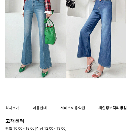
올리브 투오비 부츠컷 데님 팬츠
썸머 리클 데님 팬츠
▨리미티드 고별전 30%▨
▨리미티드 고별전 30%▨
pt4339 [26~29] 2color
pt4280 [26~28.5] 1color
회사소개
이용안내
서비스이용약관
개인정보처리방침
고객센터
평일 10:00 - 18:00 [점심 12:00 - 13:00]