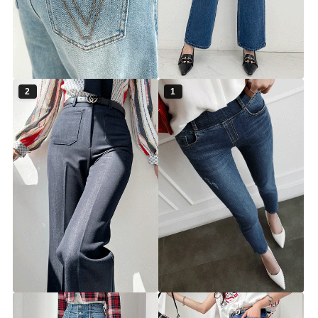
헤르민 데님 팬츠 (벨트SET)
앤더슨 데님 팬츠
▨리미티드 고별전 30%▨
▨리미티드 고별전 30%▨
pt4438 [26~29] 1color
pt4434 [26~29] 1color
30%
41,900원
30%
34,900원
59,900원
49,900원
2
1
디톡스 밴딩 데님팬츠 기본 5Col
듀오 데님 포켓 부츠컷 슬랙스
or
▨리미티드 고별전 30%▨
▨리미티드 고별전 30%▨
일반pt3557 [55-88] 5Color
pt4304 [26~29] 2color
44~88size!!
똥배커버!!
레깅스보다 편안한 신축성!!
30%
41,900원
30%
27,900원
59,900원
39,900원