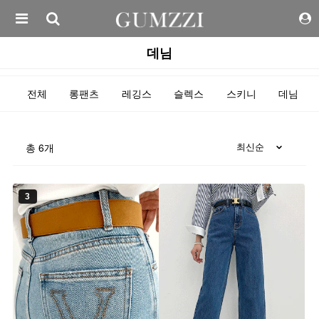
데님
전체
롱팬츠
레깅스
슬렉스
스키니
데님
총
6
개
3