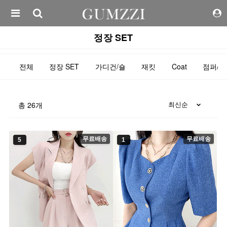
정장 SET
전체
정장 SET
가디건/숄
재킷
Coat
점퍼/
총
26
개
무료배송
무료배송
5
1