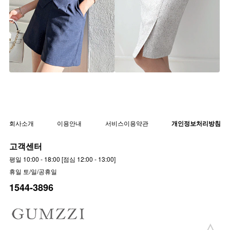
르나 반팔자켓 반바지 세트ⓟ
"50% 리미티드 고별전특가"
펜타 반팔 자켓 스커트 투피스
set295 [44~66] 2color
jk6142s [44~77] 2color
회사소개
이용안내
서비스이용약관
개인정보처리방침
고객센터
평일 10:00 - 18:00 [점심 12:00 - 13:00]
휴일 토/일/공휴일
1544-3896