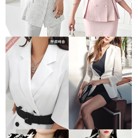
젝시 자켓 (벨트SET)
이브 스트라이프 자켓
▨리미티드 고별전 40%▨
jk6489 [44.5~66.5] 2color
jk6476 [44~66.5] 3color
99,900원
40%
53,900원
89,900원
무료배송
베르 나팔 소매 자켓 (벨트set)
루이 배색 자켓(쉬폰)
jk6140 [44~66] 2color
jk4821 [44~77] 2Color
79,900원
69,900원