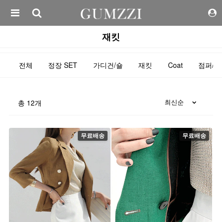
재킷
전체
정장 SET
가디건/숄
재킷
Coat
점퍼/
총
12
개
무료배송
무료배송