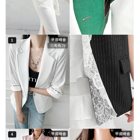
데시 린넨 7부자켓
슈카 스티치 린넨 자켓
jk5820 [44~77] 2color
jk7797 [44~66.5] 2color
149,000원
169,000원
무료배송
1
기획특가
아닐로 스티치 자켓
프린스 레이스 오픈 베스트(브로
"[기획특가]"
치증정)
jk7757 [44~66.5] 2color
jk7737 [44~66] 1color
79,900원
49,900원
무료배송
무료배송
4