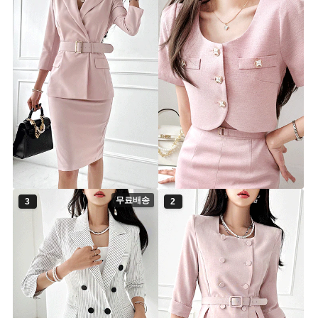
마린 자켓 (벨트SET)
카이 반팔자켓
jk6469 [44.5~66.5] 3color
jk6838 [44~66] 3color
89,900원
79,900원
무료배송
3
2