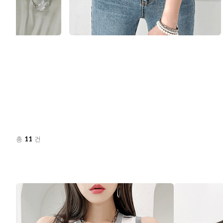
11
총
건