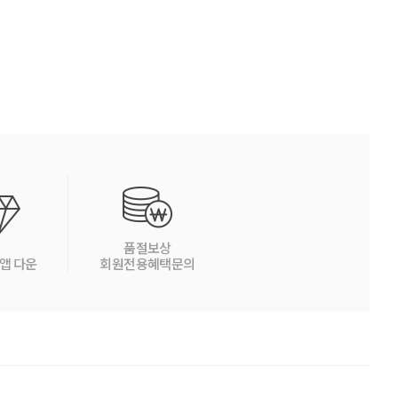
품절보상
앱 다운
회원전용혜택문의
↑