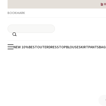
늘 
BOOKMARK
NEW 10%
BEST
OUTER
DRESS
TOP
BLOUSE
SKIRT
PANTS
BAG