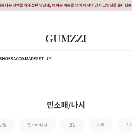
아름다운 선택을 해주셨던 당신께, 아쉬운 마음을 담아 마지막 감사 고별전을 준비했
SHOES
ACC
G.MADE
SET-UP
민소매/나시
반팔
민소매/나시
긴팔
니트
기