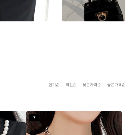
인기순
최신순
낮은가격순
높은가격순
7